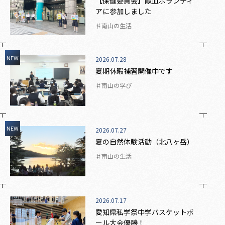
【保健委員会】献血ボランティ
アに参加しました
♯南山の生活
NEW
2026.07.28
夏期休暇補習開催中です
♯南山の学び
NEW
2026.07.27
夏の自然体験活動（北八ヶ岳）
♯南山の生活
2026.07.17
愛知県私学祭中学バスケットボ
ール大会優勝！