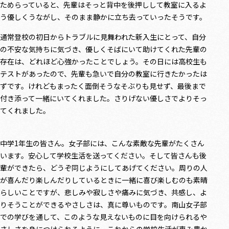
ためらっていると、先輩はそっと背中を後押しして教室に入るよ
う優しくうながし、そのまま静かに立ち去っていったそうです。
通常登校の初日からトラブルに見舞われた新入生にとって、自分
の不安な気持ちに気づき、優しくそばにいて助けてくれた先輩の
存在は、どれほど心強かったことでしょう。その日には高校生も
テストがあったので、先輩も急いで自分の教室に行きたかったは
ずです。けれどもまったく面倒そうなそぶりも見せず、最後まで
付き添って一緒にいてくれました。さりげない優しさでよりそっ
てくれました。
中学1年生の皆さん。女子部には、こんな素敵な先輩がたくさん
います。安心して学校生活を送ってください。そして皆さんも後
輩ができたら、どうぞ同じようにしてあげてください。周りの人
が喜んだり楽しんだりしているときに一緒に喜び楽しむのも素晴
らしいことですが、悲しみや寂しさや痛みに気づき、共感し、よ
りそうことができるやさしさは、真に尊いものです。南山女子部
での学びを通して、このような見えないものに目を向けられるや