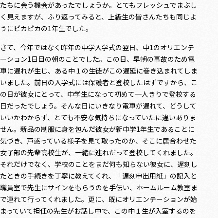
たちに会う機会があったでしょうか。とてもフレッシュでまぶし
く見えますが、ふり返ってみると、上級生の皆さんたちも同じよ
うにピカピカの1年生でした。
さて、今年ではなく昨年の中学入学式の翌日、中1のオリエンテ
ーション1日目の朝のことでした。この日、早朝の事故のため電
車に遅れが生じ、ある中１の生徒がこの遅延に巻き込まれてしま
いました。前日の入学式には保護者と登校したはずですから、こ
の日が彼女にとって、中学生になって初めて一人きりで登校する
日だったでしょう。そんな日にいきなり電車が遅れて、どうして
いいかわからず、とても不安な気持ちになっていたに違いありま
せん。新品の制服に身を包んだ彼女が新中学1年生であることに
気づき、戸惑っている様子を見て取ったのか、そこに居合わせた
女子部の先輩高校生が、一緒に連れだって登校してくれました。
それだけでなく、学校のことをまだ何も知らない彼女に、遅刻し
たときの手続きを丁寧に教えてくれ、「遅刻申出用紙」の記入と
職員室で先生にサインをもらうのを手伝い、ホームルーム教室ま
で連れて行ってくれました。更に、既にオリエンテーションが始
まっていて担任の先生がお話し中で、この中１生が入室するのを