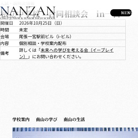
入試・説明会情報
私立中学校 合同相談会 in一宮
開催日
2026年10月25日（日）
時間
未定
会場
尾張一宮駅前ビル（i-ビル）
内容
個別相談・学校案内配布
詳しくは「
未来への学びを考える会（イーブレイ
備考
ン）
」にお問い合わせください。
学校案内
南山の学び
南山の生活